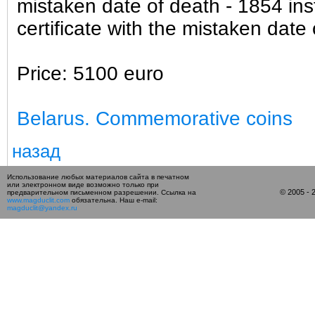
mistaken date of death - 1854 inst
certificate with the mistaken date
Price: 5100 euro
Belarus. Commemorative coins
назад
Использование любых материалов сайта в печатном
или электронном виде возможно только при
© 2005 -
предварительном письменном разрешении. Ссылка на
www.magduclit.com
обязательна. Наш e-mail:
magduclit@yandex.ru