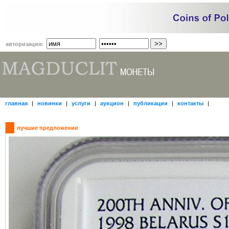
авторизация:
главная
|
новинки
|
услуги
|
аукцион
|
публикации
|
контакты
|
лучшие предложения