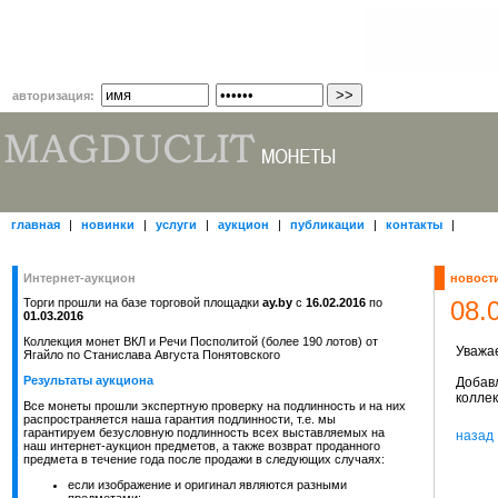
авторизация:
главная
|
новинки
|
услуги
|
аукцион
|
публикации
|
контакты
|
Интернет-аукцион
новост
Торги прошли на базе торговой площадки
ay.by
с
16.02.2016
по
08.
01.03.2016
Коллекция монет ВКЛ и Речи Посполитой (более 190 лотов) от
Уважа
Ягайло по Станислава Августа Понятовского
Результаты аукциона
Добав
колле
Все монеты прошли экспертную проверку на подлинность и на них
распространяется наша гарантия подлинности, т.е. мы
гарантируем безусловную подлинность всех выставляемых на
назад
наш интернет-аукцион предметов, а также возврат проданного
предмета в течение года после продажи в следующих случаях:
если изображение и оригинал являются разными