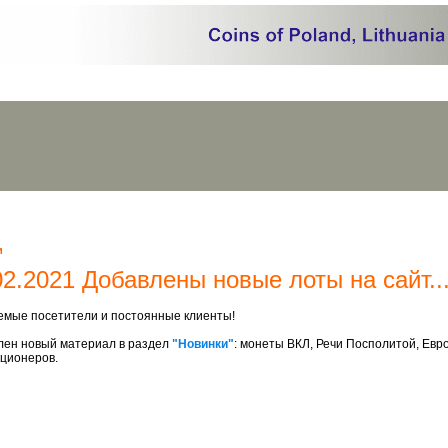
и
02.2021 Добавлены новые лоты на сайт..
емые посетители и постоянные клиенты!
лен новый материал в раздел
"Новинки"
: монеты ВКЛ, Речи Посполитой, Евро
кционеров.