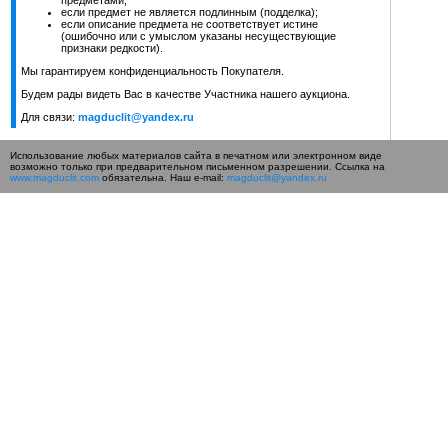
предметами;
если предмет не является подлинным (подделка);
если описание предмета не соответствует истине
(ошибочно или с умыслом указаны несуществующие
признаки редкости).
Мы гарантируем конфиденциальность Покупателя.
Будем рады видеть Вас в качестве Участника нашего аукциона.
Для связи:
magduclit@yandex.ru
Использование любых материалов сайта в печатном или электронном виде
возможно только при предварительном письменном разрешении. Ссылка на
www.magduclit.com
обязательна. Наш e-mail:
magduclit@yandex.ru